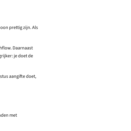
n prettig zijn. Als
ashflow. Daarnaast
rijker: je doet de
ustus aangifte doet,
onden met