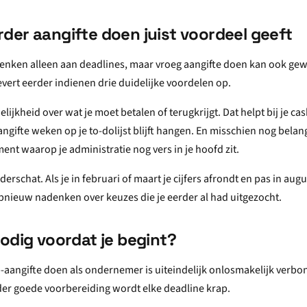
der aangifte doen juist voordeel geeft
nken alleen aan deadlines, maar vroeg aangifte doen kan ook gewoo
, levert eerder indienen drie duidelijke voordelen op.
delijkheid over wat je moet betalen of terugkrijgt. Dat helpt bij je c
ngifte weken op je to-dolijst blijft hangen. En misschien nog belang
nt waarop je administratie nog vers in je hoofd zit.
erschat. Als je in februari of maart je cijfers afrondt en pas in aug
pnieuw nadenken over keuzes die je eerder al had uitgezocht.
odig voordat je begint?
-aangifte doen als ondernemer is uiteindelijk onlosmakelijk verb
er goede voorbereiding wordt elke deadline krap.