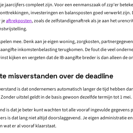
t je jaarcijfers compleet zijn. Voor een eenmanszaak of zzp'er beteke
éonttrekkingen, investeringen en balansposten goed verwerkt zijn. 
 je
aftrekposten
, zoals de zelfstandigenaftrek als je aan het urencr
tvrijstelling.
pelen mee. Denk aan je eigen woning, zorgkosten, partnergegeven
e aangifte inkomstenbelasting terugkomen. De fout die veel ondern
inst kijken en vergeten dat de IB-aangifte breder is dan alleen de
e misverstanden over de deadline
erstand is dat ondernemers automatisch langer de tijd hebben dan 
. Zonder uitstel geldt in de basis gewoon dezelfde termijn tot 1 mei.
d is dat je beter kunt wachten tot alle vooraf ingevulde gegevens 
rs is dat lang niet altijd doorslaggevend. Je eigen administratie en
n wat er al vooraf klaarstaat.