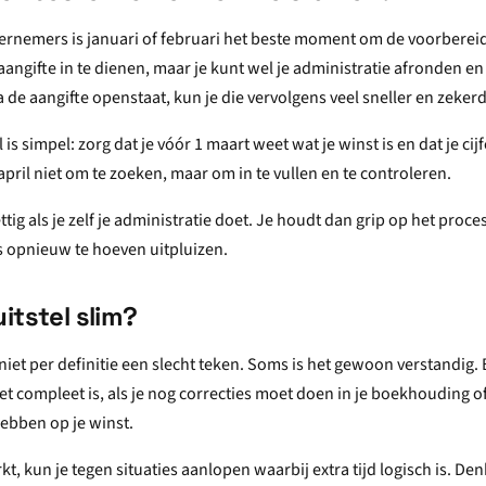
rnemers is januari of februari het beste moment om de voorbereid
angifte in te dienen, maar je kunt wel je administratie afronden en
de aangifte openstaat, kun je die vervolgens veel sneller en zekerd
is simpel: zorg dat je vóór 1 maart weet wat je winst is en dat je cij
april niet om te zoeken, maar om in te vullen en te controleren.
ttig als je zelf je administratie doet. Je houdt dan grip op het proce
s opnieuw te hoeven uitpluizen.
itstel slim?
 niet per definitie een slecht teken. Soms is het gewoon verstandig. 
et compleet is, als je nog correcties moet doen in je boekhouding of a
hebben op je winst.
kt, kun je tegen situaties aanlopen waarbij extra tijd logisch is. De