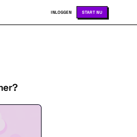
INLOGGEN
START NU
mer?