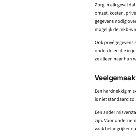
Zorg in elk geval da
omzet, kosten, priv
gegevens nodig over
mogelijk de mkb-wins
Ook privégegevens s
onderdelen die in j
ze alleen naar hun w
Veelgemaakt
Een hardnekkig misv
is niet standaard zo
Een ander misverstan
zijn. Voor onderneme
vaak belangrijker da