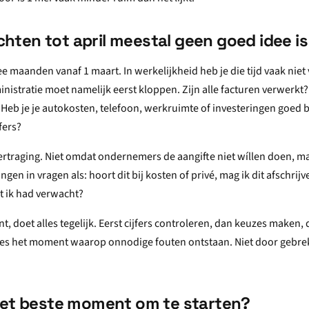
ten tot april meestal geen goed idee is
e maanden vanaf 1 maart. In werkelijkheid heb je die tijd vaak niet 
nistratie moet namelijk eerst kloppen. Zijn alle facturen verwerkt? 
eb je je autokosten, telefoon, werkruimte of investeringen goed b
jfers?
vertraging. Niet omdat ondernemers de aangifte niet wíllen doen, 
gen in vragen als: hoort dit bij kosten of privé, mag ik dit afschrij
t ik had verwacht?
nt, doet alles tegelijk. Eerst cijfers controleren, dan keuzes maken,
ecies het moment waarop onnodige fouten ontstaan. Niet door gebre
het beste moment om te starten?