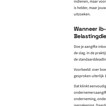
indienen, maar voora
is helder, maar jouw
uitzoeken.
Wanneer ib-
Belastingdi
Doe je aangifte ink
de slag. In de prakt
de standaarddeadli
Voorbeeld: over boek
gesproken uiterlijk 
Dat klinkt eenvoudig
ondernemersaangifte.
onderneming, ondern
jaarrekening. Daardo