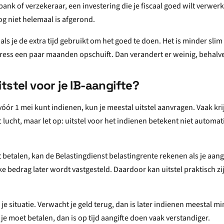
ank of verzekeraar, een investering die je fiscaal goed wilt verwer
og niet helemaal is afgerond.
m als je de extra tijd gebruikt om het goed te doen. Het is minder slim 
stress een paar maanden opschuift. Dan verandert er weinig, behalv
tstel voor je IB-aangifte?
vóór 1 mei kunt indienen, kun je meestal uitstel aanvragen. Vaak krijg
 lucht, maar let op: uitstel voor het indienen betekent niet automati
t betalen, kan de Belastingdienst belastingrente rekenen als je aan
jke bedrag later wordt vastgesteld. Daardoor kan uitstel praktisch zij
 je situatie. Verwacht je geld terug, dan is later indienen meestal m
 je moet betalen, dan is op tijd aangifte doen vaak verstandiger.