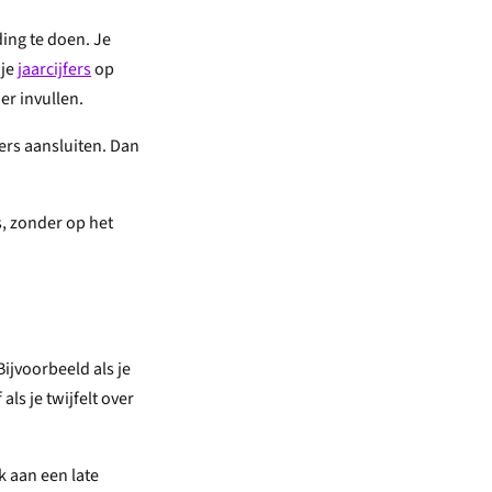
ing te doen. Je
 je
jaarcijfers
op
er invullen.
fers aansluiten. Dan
s, zonder op het
Bijvoorbeeld als je
ls je twijfelt over
nk aan een late