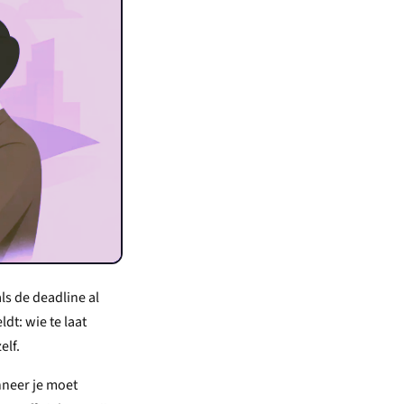
s de deadline al
dt: wie te laat
elf.
nneer je moet