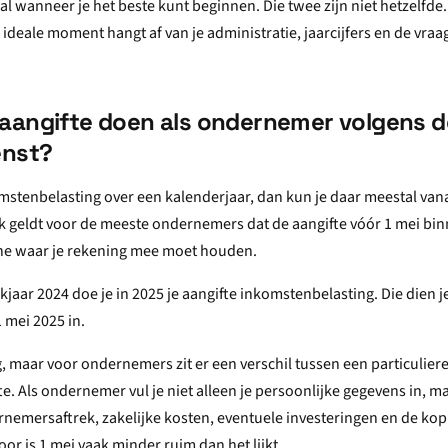
l wanneer je het beste kunt beginnen. Die twee zijn niet hetzelfde. 
 ideale moment hangt af van je administratie, jaarcijfers en de vraag
aangifte doen als ondernemer volgens d
enst?
omstenbelasting over een kalenderjaar, dan kun je daar meestal van
ijk geldt voor de meeste ondernemers dat de aangifte vóór 1 mei binn
ne waar je rekening mee moet houden.
jaar 2024 doe je in 2025 je aangifte inkomstenbelasting. Die dien 
1 mei 2025 in.
, maar voor ondernemers zit er een verschil tussen een particuliere
 Als ondernemer vul je niet alleen je persoonlijke gegevens in, ma
emersaftrek, zakelijke kosten, eventuele investeringen en de kop
or is 1 mei vaak minder ruim dan het lijkt.