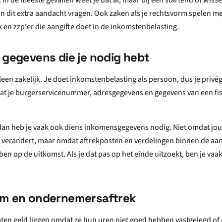
In de meeste gevallen weet je dat al, maar bij een startend of wiss
dit extra aandacht vragen. Ook zaken als je rechtsvorm spelen mee.
en zzp'er die aangifte doet in de inkomstenbelasting.
 gegevens die je nodig hebt
alleen zakelijk. Je doet inkomstenbelasting als persoon, dus je priv
t je burgerservicenummer, adresgegevens en gegevens van een fis
 dan heb je vaak ook diens inkomensgegevens nodig. Niet omdat jo
erandert, maar omdat aftrekposten en verdelingen binnen de aan
n op de uitkomst. Als je dat pas op het einde uitzoekt, ben je vaa
um en ondernemersaftrek
ten geld liggen omdat ze hun uren niet goed hebben vastgelegd of 