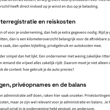
schil heeft direct invloed op je winst en dus op je belasting.
terregistratie en reiskosten
in of voor je onderneming, dan heb je extra gegevens nodig. Rijd je 
ritten, dan is een kilometeroverzicht belangrijk voor de aftrekbare z
e zaak, dan spelen bijtelling, privégebruik en autokosten mee.
der simpel dan het lijkt. Een ondernemer met weinig zakelijke ritten
iemand die vrijwel alles zakelijk rijdt. Daarom moet je niet alleen
k de context: hoe gebruik je de auto precies?
ngen, privéopnames en de balans
 administratie zelf doen, raken hier vaak onzeker. Privéstorting
osten, maar ze zijn wel relevant voor je administratie en balans. Je
 vanuit privé in je onderneming hebt gestopt, en andersom.