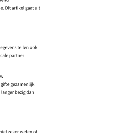
elend
 Dit artikel gaat uit
égegevens tellen ook
cale partner
uw
gifte gezamenlijk
k langer bezig dan
niet zeker weten of