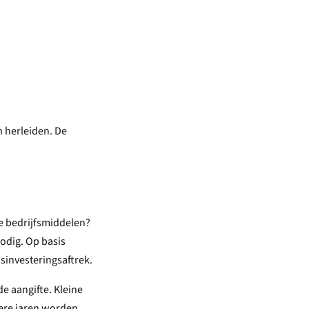
n herleiden. De
re bedrijfsmiddelen?
odig. Op basis
dsinvesteringsaftrek.
de aangifte. Kleine
dere jaren worden