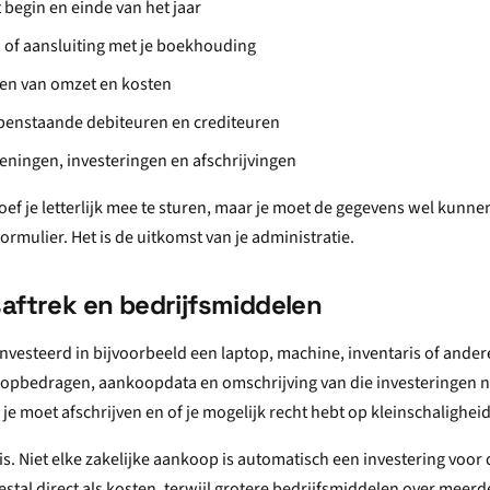
 begin en einde van het jaar
 of aansluiting met je boekhouding
ten van omzet en kosten
penstaande debiteuren en crediteuren
leningen, investeringen en afschrijvingen
ef je letterlijk mee te sturen, maar je moet de gegevens wel kunne
formulier. Het is de uitkomst van je administratie.
aftrek en bedrijfsmiddelen
eïnvesteerd in bijvoorbeeld een laptop, machine, inventaris of ande
opbedragen, aankoopdata en omschrijving van die investeringen n
 je moet afschrijven en of je mogelijk recht hebt op kleinschalighei
is. Niet elke zakelijke aankoop is automatisch een investering voor 
stal direct als kosten, terwijl grotere bedrijfsmiddelen over meer