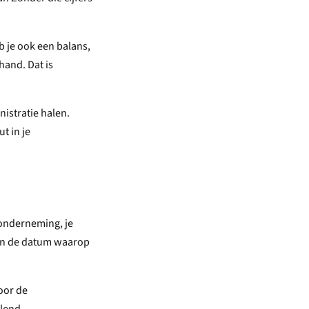
b je ook een balans,
hand. Dat is
nistratie halen.
t in je
 onderneming, je
s en de datum waarop
voor de