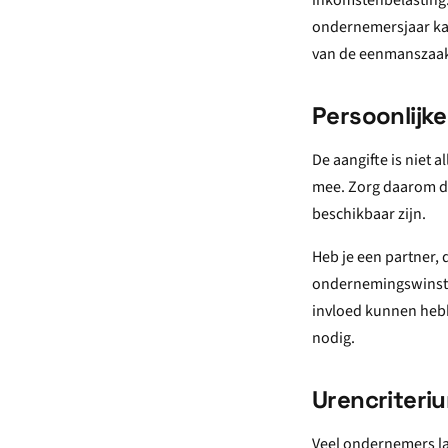
inkomstenbelasting. 
ondernemersjaar kan 
van de eenmanszaak 
Persoonlijke
De aangifte is niet 
mee. Zorg daarom da
beschikbaar zijn.
Heb je een partner,
ondernemingswinst v
invloed kunnen hebbe
nodig.
Urencriteri
Veel ondernemers la