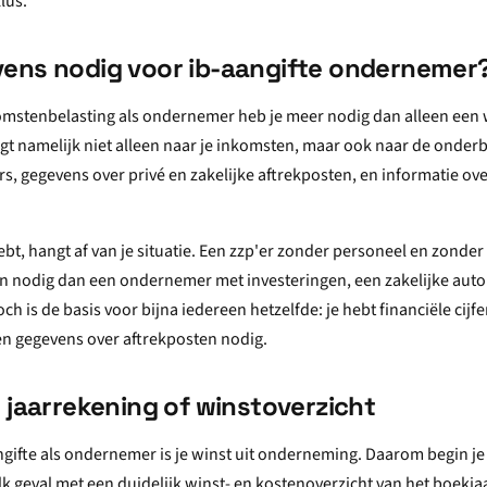
lus.
ens nodig voor ib-aangifte ondernemer
komstenbelasting als ondernemer heb je meer nodig dan alleen een
agt namelijk niet alleen naar je inkomsten, maar ook naar de onde
ers, gegevens over privé en zakelijke aftrekposten, en informatie o
ebt, hangt af van je situatie. Een zzp'er zonder personeel en zonder
n nodig dan een ondernemer met investeringen, een zakelijke auto
h is de basis voor bijna iedereen hetzelfde: je hebt financiële cijfe
n gegevens over aftrekposten nodig.
 jaarrekening of winstoverzicht
ngifte als ondernemer is je winst uit onderneming. Daarom begin je 
 elk geval met een duidelijk winst- en kostenoverzicht van het boekjaa