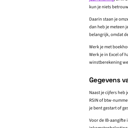
kun je niets betrouw
Daarin staan je omze
dan heb je meteen je
belangrijk, omdat 
Werk je met boekhoud
Werk je in Excel of h
winstberekening werk
Gegevens va
Naast je cijfers heb
RSIN of btw-nummer a
je bent gestart of g
Voor de IB-aangifte 