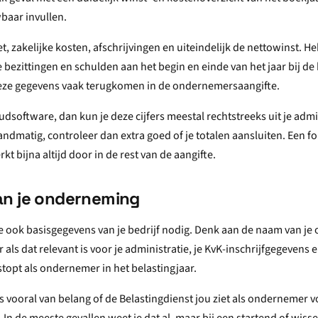
baar invullen.
t, zakelijke kosten, afschrijvingen en uiteindelijk de nettowinst. He
 bezittingen en schulden aan het begin en einde van het jaar bij de 
deze gegevens vaak terugkomen in de ondernemersaangifte.
software, dan kun je deze cijfers meestal rechtstreeks uit je admi
andmatig, controleer dan extra goed of je totalen aansluiten. Een fou
t bijna altijd door in de rest van de aangifte.
n je onderneming
 je ook basisgegevens van je bedrijf nodig. Denk aan de naam van je
ls dat relevant is voor je administratie, je KvK-inschrijfgegeven
estopt als ondernemer in het belastingjaar.
is vooral van belang of de Belastingdienst jou ziet als ondernemer 