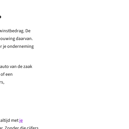
?
 winstbedrag. De
rbouwing daarvan.
ver je onderneming
 auto van de zaak
 of een
rs,
altijd met
je
r. Zonder die cijfers