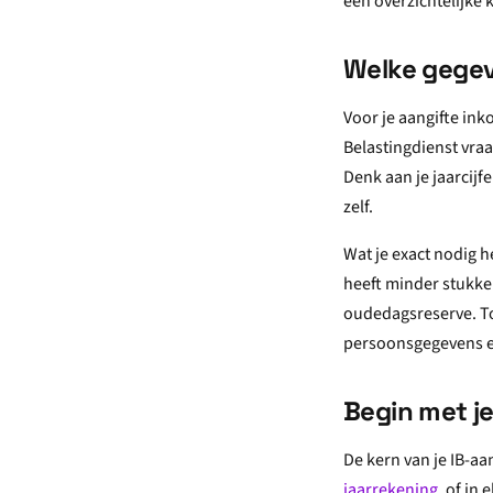
een overzichtelijke k
Welke gegev
Voor je aangifte in
Belastingdienst vra
Denk aan je jaarcijf
zelf.
Wat je exact nodig h
heeft minder stukke
oudedagsreserve. Toc
persoonsgegevens e
Begin met je
De kern van je IB-aa
jaarrekening
, of in