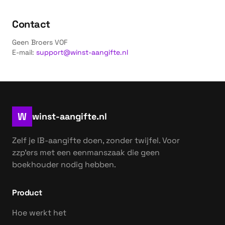
Contact
Geen Broers VOF
E-mail:
support@winst-aangifte.nl
W
winst-aangifte.nl
Zelf je IB-aangifte doen, zonder twijfel. Voor
zzp'ers met een eenmanszaak die geen
boekhouder nodig hebben.
Product
Hoe werkt het