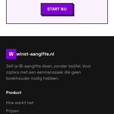
START NU
W
winst-aangifte.nl
Zelf je IB-aangifte doen, zonder twijfel. Voor
zzp'ers met een eenmanszaak die geen
boekhouder nodig hebben.
Product
Hoe werkt het
Prijzen