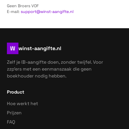
Geen Broers VOF
E-mail:
support@winst-aangifte.nl
W
winst-aangifte.nl
Zelf je IB-aangifte doen, zonder twijfel. Voor
zzp'ers met een eenmanszaak die geen
boekhouder nodig hebben.
Product
Hoe werkt het
Prijzen
FAQ